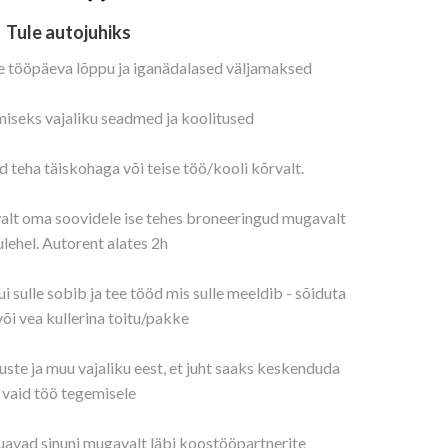
Tule autojuhiks
le tööpäeva lõppu ja iganädalased väljamaksed
iseks vajaliku seadmed ja koolitused
teha täiskohaga või teise töö/kooli kõrvalt.
alt oma soovidele ise tehes broneeringud mugavalt
lehel.
Autorent alates 2h
i sulle sobib ja tee tööd mis sulle meeldib - sõiduta
või vea kullerina toitu/pakke
te ja muu vajaliku eest, et juht saaks keskenduda
vaid töö tegemisele
uavad sinuni mugavalt läbi koostööpartnerite