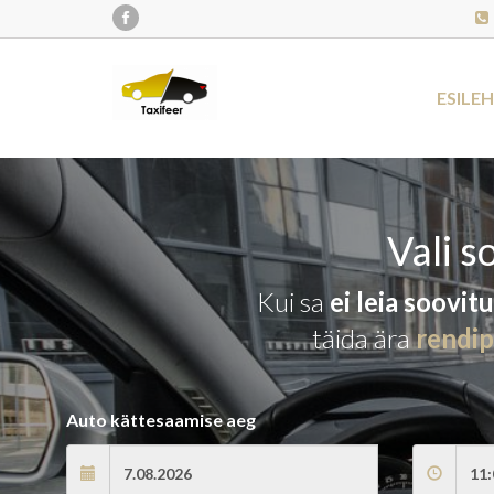
ESILE
Vali s
Kui sa
ei leia soovit
täida ära
rendi
Auto kättesaamise aeg