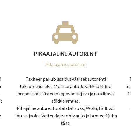
PIKAAJALINE AUTORENT
Pikaajaline autorent
i
Taxifeer pakub usaldusväärset autorenti
a
taksoteenuseks. Meie lai autode valik ja lihtne
n
a
broneerimissüsteem tagavad sujuva ja nauditava
C
ik
sõiduelamuse.
Pikajaline autorent sobib taksoks, Wolti, Bolt või
e
Foruse jaoks. Vali endale sobiv auto ja broneeri juba
täna.