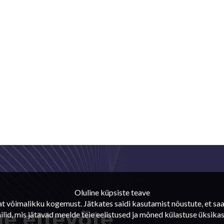
Oluline küpsiste teave
mat võimalikku kogemust. Jätkates saidi kasutamist nõustute, et s
id, mis jätavad meelde teie eelistused ja mõned külastuse üksikas