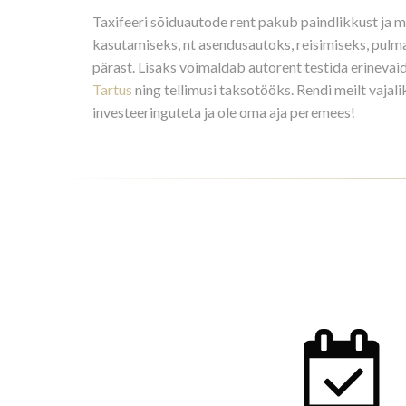
Taxifeeri sõiduautode rent pakub paindlikkust ja 
kasutamiseks, nt asendusautoks, reisimiseks, pulm
pärast. Lisaks võimaldab autorent testida erineva
Tartus
ning tellimusi taksotööks. Rendi meilt vajal
investeeringuteta ja ole oma aja peremees!