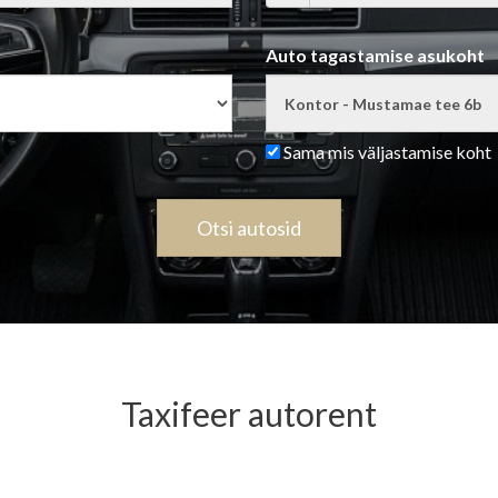
Auto tagastamise asukoht
Sama mis väljastamise koht
Otsi autosid
Taxifeer autorent