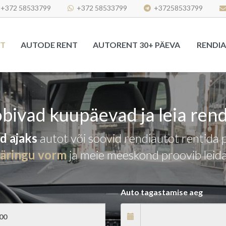
+372 58533799
+372 58533799
+37258533799
HT
AUTODE RENT
AUTORENT 30+ PÄEVA
RENDI
obivad kuupäevad ja leia ren
ud ajaks
autot või soovid rendiautot rentida 
päringu vorm
ja meie meeskond proovib leida
Auto tagastamise aeg