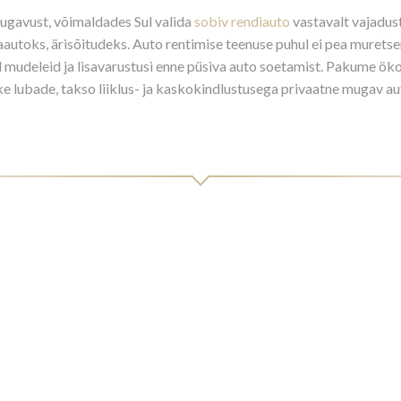
mugavust, võimaldades Sul valida
sobiv rendiauto
vastavalt vajaduste
aautoks, ärisõitudeks. Auto rentimise teenuse puhul ei pea murets
id mudeleid ja lisavarustusi enne püsiva auto soetamist. Pakume 
ike lubade, takso liiklus- ja kaskokindlustusega privaatne mugav a