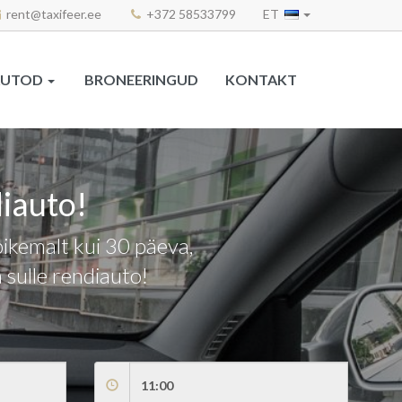
rent@taxifeer.ee
+372 58533799
ET
AUTOD
BRONEERINGUD
KONTAKT
diauto!
pikemalt kui 30 päeva,
 sulle rendiauto!