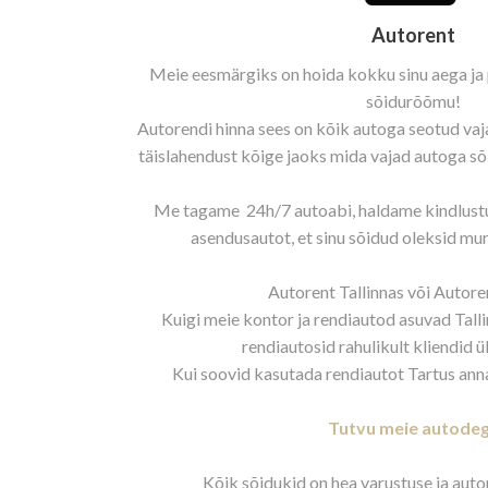
Autorent
Meie eesmärgiks on hoida kokku sinu aega ja 
sõidurõõmu!
Autorendi hinna sees on kõik autoga seotud va
täislahendust kõige jaoks mida vajad autoga sõ
Me tagame 24h/7 autoabi, haldame kindlust
asendusautot, et sinu sõidud oleksid m
Autorent Tallinnas või Autore
Kuigi meie kontor ja rendiautod asuvad Talli
rendiautosid rahulikult kliendid ül
Kui soovid kasutada rendiautot Tartus ann
Tutvu meie autode
Kõik sõidukid on hea varustuse ja aut