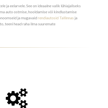
le ja eelarvele. See on ideaalne valik lühiajaliseks
ema auto ostmise, hooldamise või kindlustamise
ökonoomseid ja mugavaid
rendiautosid Tallinnas
ja
uto, teeni head raha ilma suuremate