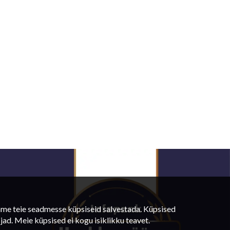
aame teie seadmesse küpsiseid salvestada. Küpsised
jad. Meie küpsised ei kogu isiklikku teavet.