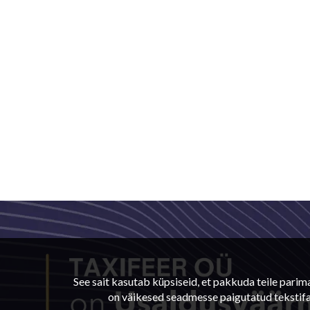
See sait kasutab küpsiseid, et pakkuda teile pari
on väikesed seadmesse paigutatud tekstifail