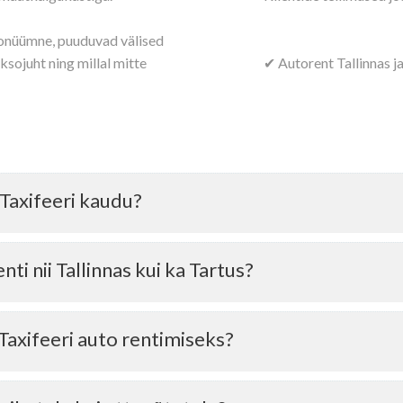
nonüümne, puuduvad välised
aksojuht ning millal mitte
✔ Autorent Tallinnas ja
 Taxifeeri kaudu?
i nii Tallinnas kui ka Tartus?
sisaldub läbisõidupiirang 200 km/päev)
Taxifeeri auto rentimiseks?
00 € ja Premium ja Tesla autodel 600 €)