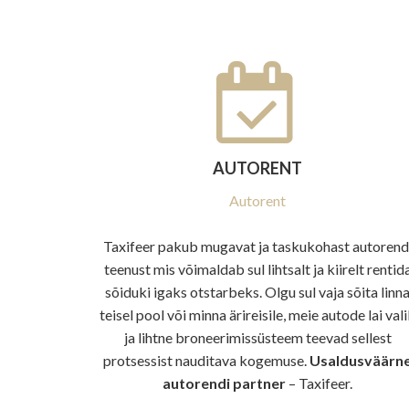
AUTORENT
Autorent
Taxifeer pakub mugavat ja taskukohast autorend
teenust mis võimaldab sul lihtsalt ja kiirelt rentid
sõiduki igaks otstarbeks. Olgu sul vaja sõita linn
teisel pool või minna ärireisile, meie autode lai val
ja lihtne broneerimissüsteem teevad sellest
protsessist nauditava kogemuse.
Usaldusväärn
autorendi partner
– Taxifeer.