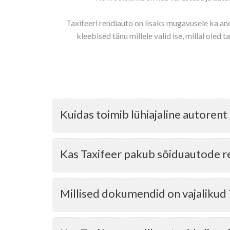
Taxifeeri rendiauto on lisaks mugavusele ka a
kleebised tänu millele valid ise,
millal oled t
Kuidas toimib lühiajaline autorent
Kas Taxifeer pakub sõiduautode rent
läbisõidupiirangu suurendamine (rendihinnas 
Millised dokumendid on vajalikud 
tagatisraha vähendamine (tagatisraha muidu 3
auto sise- ja välispuhastus peale tagastust