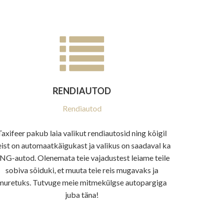
RENDIAUTOD
Rendiautod
Taxifeer pakub laia valikut rendiautosid ning kõigil
eist on automaatkäigukast ja valikus on saadaval ka
NG-autod. Olenemata teie vajadustest leiame teile
sobiva sõiduki, et muuta teie reis mugavaks ja
muretuks. Tutvuge meie mitmekülgse autopargiga
juba täna!