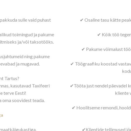
pakkuda sulle vaid puhast
✔ Osaline tasu kätte pea
jalikud toimingud ja pakume
✔ Kõik töö tegem
itmiseks ja/või taksotööks.
✔ Pakume võimalust tööd 
usjuhtumeid ning pakume
urevabad ja mugavad.
✔ Töögraafiku koostad vastav
kodu
nt Tartus?
nnas, kasutavad Taxifeeri
✔
Tööta just nendel päevadel ku
e terve Eesti!
kliente 
a oma soovidest teada.
✔ Hoolitseme remondi, hooldus
ga
omaatkäigukastiga.
✔Klientide tellimused jõ