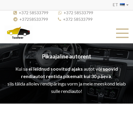
ET
+372 58533799
+372 58533799
+37258533799
+372 58533799
Pikaajaline autorent
Kui sa
ei leidnud soovitud ajaks
autot või
soovid
rendiautot rentida pikemalt kui 30 päeva
,
siis täida allolev rendipäringu vorm ja meie meeskond leiab
sulle rendiauto!