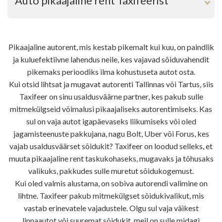
Auto pikaajaline rent Taxifeerist
Pikaajaline autorent, mis kestab pikemalt kui kuu, on paindlik
Autoga seonduvate kulude prognoositavus.
ja kuluefektiivne lahendus neile, kes vajavad sõiduvahendit
Pikaajalise autorendiga kaasneb kindel kuumakse
pikemaks perioodiks ilma kohustuseta autot osta.
ning kuna rendiauto hooldus ja kindlustus on rendiauto
Kui otsid lihtsat ja mugavat autorenti Tallinnas või Tartus, siis
firma vastutusel, vabastab see ootamatutest hooldus-
Taxifeer on sinu usaldusväärne partner, kes pakub sulle
ja lisakuludega kaasnevast murest.
mitmekülgseid võimalusi pikaajaliseks autorentimiseks. Kas
sul on vaja autot igapäevaseks liikumiseks või oled
Pikaajaline autorent on paindlik, võimaldades
jagamisteenuste pakkujana, nagu Bolt, Uber või Forus, kes
rendiautot vahetada vastavalt muutuvatele
vajab usaldusväärset sõidukit? Taxifeer on loodud selleks, et
vajadustele.
muuta pikaajaline rent taskukohaseks, mugavaks ja tõhusaks
Hea rendiauto firma pakutavad sõidukit on turvalised,
valikuks, pakkudes sulle muretut sõidukogemust.
usaldusväärsed ja regulaarselt hooldatud, mis
Kui oled valmis alustama, on sobiva autorendi valimine on
vähendab muret rikete ja probleemide pärast.
lihtne. Taxifeer pakub mitmekülgset sõidukivalikut, mis
vastab erinevatele vajadustele. Olgu sul vaja väikest
linnaautot või suuremat sõidukit, meil on sulle midagi