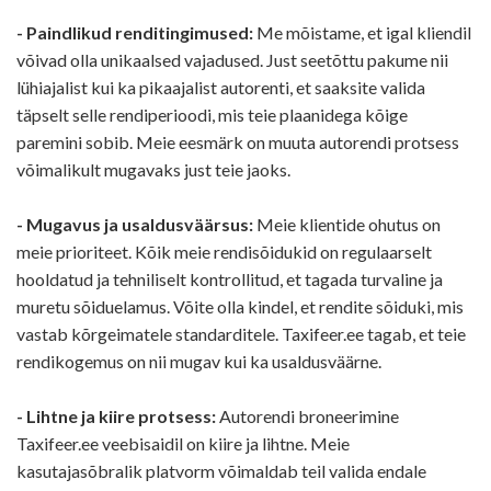
- Paindlikud renditingimused:
Me mõistame, et igal kliendil
võivad olla unikaalsed vajadused. Just seetõttu pakume nii
lühiajalist kui ka pikaajalist autorenti, et saaksite valida
täpselt selle rendiperioodi, mis teie plaanidega kõige
paremini sobib. Meie eesmärk on muuta autorendi protsess
võimalikult mugavaks just teie jaoks.
- Mugavus ja usaldusväärsus:
Meie klientide ohutus on
meie prioriteet. Kõik meie rendisõidukid on regulaarselt
hooldatud ja tehniliselt kontrollitud, et tagada turvaline ja
muretu sõiduelamus. Võite olla kindel, et rendite sõiduki, mis
vastab kõrgeimatele standarditele. Taxifeer.ee tagab, et teie
rendikogemus on nii mugav kui ka usaldusväärne.
- Lihtne ja kiire protsess:
Autorendi broneerimine
Taxifeer.ee veebisaidil on kiire ja lihtne. Meie
kasutajasõbralik platvorm võimaldab teil valida endale