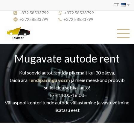
ET
+372 58533799
+372 58533799
+37258533799
+372 58533799
Mugavate autode rent
Kui soovid autot rentida pikemalt kui 30 päeva,
täida ära
rendipäringu vorm
ja meie meeskond proovib
sulle leida sobiva auto!
E-R 11:00-18:00
Väljaspool kontoritunde autode väljastamine ja vastuvõtmine
lisatasu eest