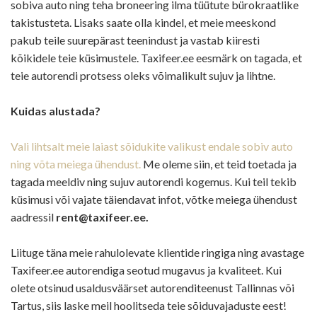
sobiva auto ning teha broneering ilma tüütute bürokraatlike
takistusteta. Lisaks saate olla kindel, et meie meeskond
pakub teile suurepärast teenindust ja vastab kiiresti
kõikidele teie küsimustele. Taxifeer.ee eesmärk on tagada, et
teie autorendi protsess oleks võimalikult sujuv ja lihtne.
Kuidas alustada?
Vali lihtsalt meie laiast sõidukite valikust endale sobiv auto
ning võta meiega ühendust.
Me oleme siin, et teid toetada ja
tagada meeldiv ning sujuv autorendi kogemus. Kui teil tekib
küsimusi või vajate täiendavat infot, võtke meiega ühendust
aadressil
rent@taxifeer.ee.
Liituge täna meie rahulolevate klientide ringiga ning avastage
Taxifeer.ee autorendiga seotud mugavus ja kvaliteet. Kui
olete otsinud usaldusväärset autorenditeenust Tallinnas või
Tartus, siis laske meil hoolitseda teie sõiduvajaduste eest!