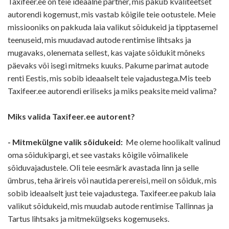
Taxifeer.ee on teie ideaalne partner, mis pakub kvaliteetset
autorendi kogemust, mis vastab kõigile teie ootustele. Meie
missiooniks on pakkuda laia valikut sõidukeid ja tipptasemel
teenuseid, mis muudavad autode rentimise lihtsaks ja
mugavaks, olenemata sellest, kas vajate sõidukit mõneks
päevaks või isegi mitmeks kuuks. Pakume parimat autode
renti Eestis, mis sobib ideaalselt teie vajadustega.Mis teeb
Taxifeer.ee autorendi eriliseks ja miks peaksite meid valima?
Miks valida Taxifeer.ee autorent?
- Mitmekülgne valik sõidukeid:
Me oleme hoolikalt valinud
oma sõidukipargi, et see vastaks kõigile võimalikele
sõiduvajadustele. Oli teie eesmärk avastada linn ja selle
ümbrus, teha ärireis või nautida perereisi, meil on sõiduk, mis
sobib ideaalselt just teie vajadustega. Taxifeer.ee pakub laia
valikut sõidukeid, mis muudab autode rentimise Tallinnas ja
Tartus lihtsaks ja mitmekülgseks kogemuseks.