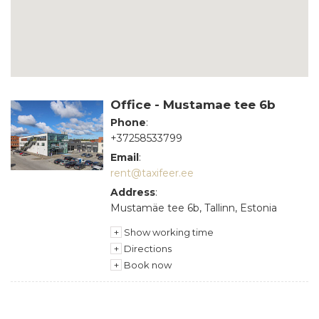
Office - Mustamae tee 6b
Phone
:
+37258533799
Email
:
rent@taxifeer.ee
Address
:
Mustamäe tee 6b, Tallinn, Estonia
+
Show working time
+
Directions
+
Book now