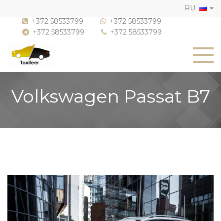
RU
+372 58533799
+372 58533799
+372 58533799
+372 58533799
Volkswagen Passat B7
Previous
Nex