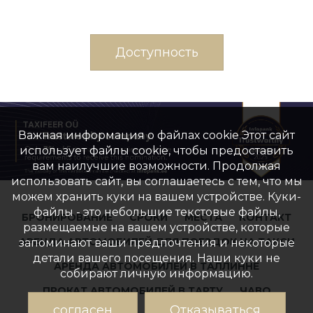
Доступность
Важная информация о файлах cookie Этот сайт
использует файлы cookie, чтобы предоставить
вам наилучшие возможности. Продолжая
использовать сайт, вы соглашаетесь с тем, что мы
можем хранить куки на вашем устройстве. Куки-
файлы - это небольшие текстовые файлы,
БРОНИРОВАНИЕ
CРОКИ
МЕСТА
КОНТАКТ
размещаемые на вашем устройстве, которые
АРЕНДА АВТОМОБИЛЕЙ ДЛЯ ПОЕЗДОК НА ТАКСИ
запоминают ваши предпочтения и некоторые
детали вашего посещения. Наши куки не
АРЕНДА АВТОМОБИЛЕЙ В ТАЛЛИННЕ
собирают личную информацию.
ПРОКАТ АВТОМОБИЛЕЙ В ТАРТУ
ЧАВО
согласен
Отказываться